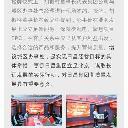
授牌仪式上，胡振柱董事长代表集团公司与
城区办事处总经理进行现场签约、授牌。胡
振柱董事长在致辞中提到，办事处在业务发
展上应立足新能源、深耕变配电、聚焦项目
EPC，在客户关系中应当从客户利益出发，
选择合适的产品和服务，提升营销质量。
增
设城区办事处，是实现日昌经营目标的具
体举措，更是日昌集团立足北京，谋取长
远发展的实际行动，对日昌集团高质量发
展具有重要意义。