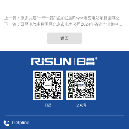
上一篇：
服务共建“一带一路”|孟加拉国Payra港变电站项目圆满交付！
下一篇：
日昌电气中标国网北京市电力公司2024年省管产业集中采购第一批物资协议库存
返回
日昌
公众号
Helpline