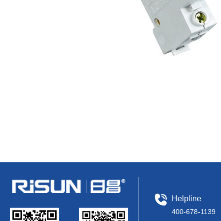
Helpline
400-678-1139