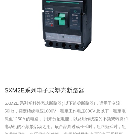
SXM2E系列电子式塑壳断路器
SXM2E 系列塑料外壳式断路器( 以下简称断路器)，适用于交流
50Hz，额定绝缘电压1000V，额定工作电压690V 及以下，额定电
流至1250A 的电路， 用来分配电能，以及用作线路的不频繁转换和
电动机的不频繁启动之用。该产品具过载长延时，短路短延时，短