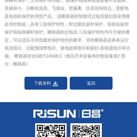
路瞬时保护，欠压保护等功能， 能保护线路和电源设备不受损坏。
其体积小、分断电流高、飞弧短、带隔离、抗震动等特点，是配电
及电动机保护的理想产品。 该断路器的智能式过电流脱扣器采用微
处理控制器，具有三段保护特性，即过载长延时保护、短路短延时
保护和短路瞬时保护。断路器的过电流 三段保护特性均可方便的整
定，可以适应不同负载对保护特性的要求。另外断路器还具有运行
电流指示、过载预报警指示、接地故障指示和脱扣 器电源指示等功
能。 断路器符合GB/T14048.2《低压开关设备和控制设备第2 部
分：断路器》
下载资料
返回