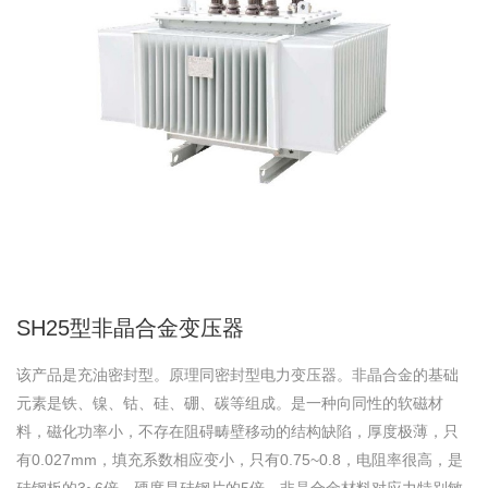
SH25型⾮晶合⾦变压器
该产品是充油密封型。原理同密封型电⼒变压器。⾮晶合⾦的基础
元素是铁、镍、钴、硅、硼、碳等组成。是⼀种向同性的软磁材
料，磁化功率⼩，不存在阻碍畴壁移动的结构缺陷，厚度极薄，只
有0.027mm，填充系数相应变⼩，只有0.75~0.8，电阻率很⾼，是
硅钢板的3~6倍，硬度是硅钢⽚的5倍，⾮晶合⾦材料对应⼒特别敏