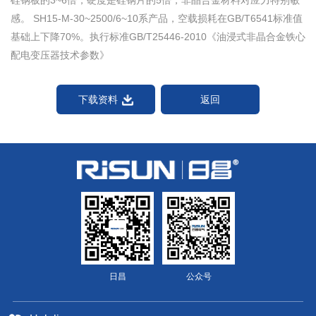
感。 SH15-M-30~2500/6~10系产品，空载损耗在GB/T6541标准值
基础上下降70%。执⾏标准GB/T25446-2010《油浸式⾮晶合⾦铁⼼
配电变压器技术参数》
下载资料
返回
日昌
公众号