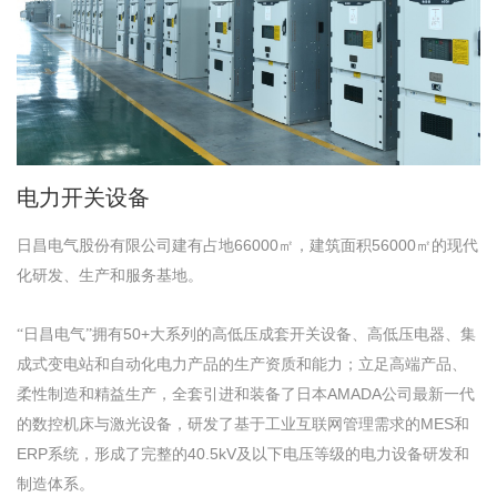
电力开关设备
日昌电气股份有限公司建有占地66000㎡
建筑面积56000㎡的现代
，
化研发
生产和服务基地
、
。
日昌电气
有50+大系列的高低压成套开关设备、高低压电器、集
“
”拥
成式变电站和自动化电力产品的生产资质和能力
立足高端产品
；
、
柔性制造和精益生产
全套引进和装备了日本AMADA公司最新一代
，
的数控机床与激光设备
研发了基于工业互联网管理需求的MES和
，
ERP系统
形成了完整的40.5kV及以下电压等级的电力设备研发和
，
制造体系
。