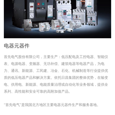
电器元器件
首先电气股份有限公司
主要生产
低压配电及工控电器
智能仪
，
：
、
表
电源电器
变频器
无功补偿
建筑电器等电器产品
为电
、
、
、
、
，
力
通讯
新能源
工民建
冶金
石化
机械制造等行业提供优
、
、
、
、
、
、
质的低压电器产品和解决方案
依托日昌集团的整体优势
在输变
。
，
电、供用电
新能源
电能质量治理或自动化等业务领域，提供全
、
、
系列、高性能和安全可靠的高附加值产品。
是我国北方地区主要电器元器件生产和服务基地。
“
首先电气
”