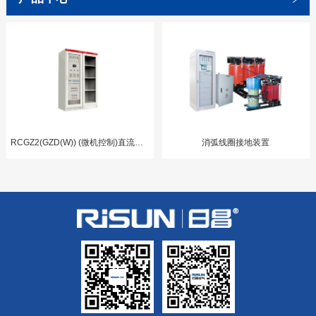
RCGZ2(GZD(W)) (微机控制)直流电源柜
消弧线圈接地装置